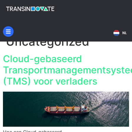
Categorie:
EN
NL
DE
Uncategorized
Cloud-gebaseerd
Transportmanagementsyst
(TMS) voor verladers
Hoe een Cloud-gebaseerd