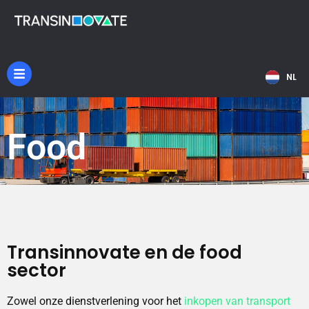
EN
NL
DE
Food
Transinnovate en de food
sector
Zowel onze dienstverlening voor het
inkopen van transport