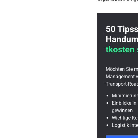
50 Tips
Handum
tkosten
Möchten Sie me
Management vo
Transport-Roa
Minimierung
Einblicke in
gewinnen
Wichtige Ke
Logistik int