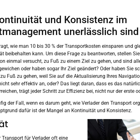
ntinuität und Konsistenz im
tmanagement unerlässlich sind
ragt, wie man 10 bis 30 % der Transportkosten einsparen und gle
t beibehalten kann. Um diese Frage zu beantworten, stellen Si
on einmal versucht, zu Fuß zu einem Ziel zu gehen, und sind al
gewichen oder haben sogar Ihr Ziel geändert? Oder haben Sie s
t zu Fuß zu gehen, weil Sie auf die Aktualisierung Ihres Navigat
icht sehr effektiv an, oder? Das liegt daran, dass es das natürlic
reichen, trägt jeder Schritt zur Effizienz bei, nicht nur der erste od
ufig der Fall, wenn es darum geht, wie Verlader den Transport or
ptgrund dafür ist der Mangel an Kontinuität und Konsistenz.
ät
r Transport für Verlader oft eine