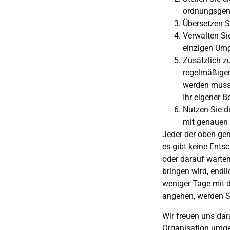
ordnungsge
Übersetzen S
Verwalten Si
einzigen U
Zusätzlich z
regelmäßigen
werden muss.
Ihr eigener B
Nutzen Sie d
mit genauen 
Jeder der oben ge
es gibt keine Ents
oder darauf warte
bringen wird, endl
weniger Tage mit d
angehen, werden Si
Wir freuen uns dara
Organisation umge