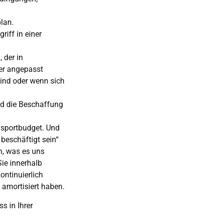
lan.
iff in einer
, der in
er angepasst
sind oder wenn sich
nd die Beschaffung
nsportbudget. Und
 beschäftigt sein“
n, was es uns
ie innerhalb
ontinuierlich
 amortisiert haben.
s in Ihrer