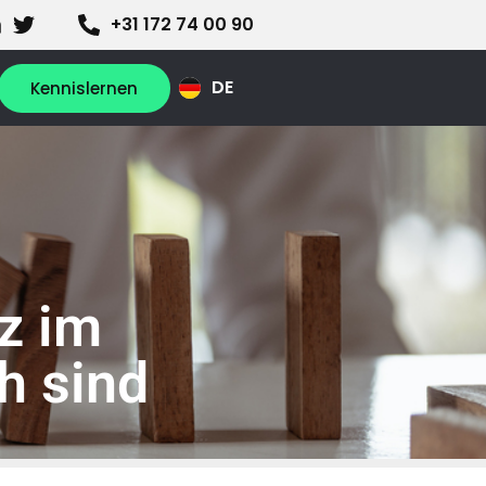
+31 172 74 00 90
NL
DE
EN
Kennislernen
z im
h sind