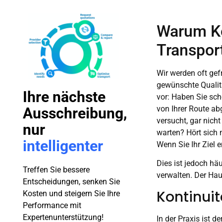
Warum Ko
Transpor
Wir werden oft gef
gewünschte Qualitä
Ihre nächste
vor: Haben Sie sch
von Ihrer Route ab
Ausschreibung,
versucht, gar nich
nur
warten? Hört sich n
intelligenter
Wenn Sie Ihr Ziel er
Dies ist jedoch hä
Treffen Sie bessere
verwalten. Der Hau
Entscheidungen, senken Sie
Kontinuit
Kosten und steigern Sie Ihre
Performance mit
Expertenunterstützung!
In der Praxis ist de