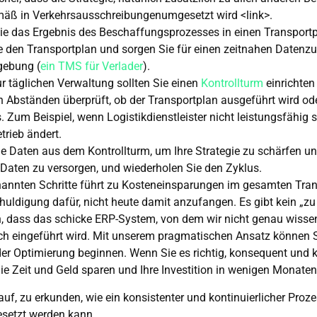
mäß in
Verkehrsausschreibungen
umgesetzt wird
<link>.
ie das Ergebnis des Beschaffungsprozesses in einen Transportp
e den Transportplan und sorgen Sie für einen zeitnahen Datenzugr
mgebung
(
ein TMS für Verlader
).
ur täglichen Verwaltung sollten Sie einen
Kontrollturm
einrichten 
 Abständen überprüft, ob der Transportplan ausgeführt wird od
 Zum Beispiel, wenn Logistikdienstleister nicht leistungsfähig 
etrieb ändert.
ie Daten aus dem Kontrollturm, um Ihre Strategie zu schärfen u
Daten zu versorgen, und wiederholen Sie den Zyklus.
nannten Schritte führt zu Kosteneinsparungen im gesamten Tra
chuldigung dafür, nicht heute damit anzufangen. Es gibt kein „zu
n, dass das schicke ERP-System, von dem wir nicht genau wisse
ich eingeführt wird. Mit unserem pragmatischen Ansatz können S
er Optimierung beginnen. Wenn Sie es richtig, konsequent und k
e Zeit und Geld sparen und Ihre Investition in wenigen Monaten
uf, zu erkunden, wie ein konsistenter und kontinuierlicher Prozes
setzt werden kann.