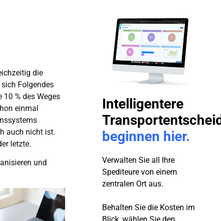
ichzeitig die
e sich Folgendes
le 10 % des Weges
Intelligentere
chon einmal
Transportentschei
ionssystems
h auch nicht ist.
beginnen hier.
er letzte.
Verwalten Sie all Ihre
ganisieren und
Spediteure von einem
zentralen Ort aus.
Behalten Sie die Kosten im
Blick, wählen Sie den